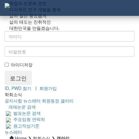
취업과 진로에 관한
다각적인 연구 개발을 통해
삶의 질은 풍요롭게
삶의 태도는 진취적인
대한민국을 만들겠습니다.
아이디저장
ID, PWD 찾기
ㅣ
회원가입
학회소식
공지사항
뉴스레터
회원동정
갤러리
게재논문 검색
발표논문 검색
주요임원 연락처
원고작성기준
뉴스레터
Home ❯ 학회소식 ❯
갤러리