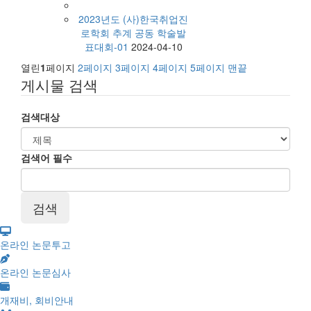
2023년도 (사)한국취업진
로학회 추계 공동 학술발
표대회-01
2024-04-10
열린
1
페이지
2
페이지
3
페이지
4
페이지
5
페이지
맨끝
게시물 검색
검색대상
검색어
필수
온라인 논문투고
온라인 논문심사
개재비, 회비안내