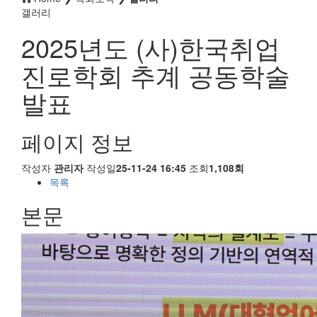
갤러리
2025년도 (사)한국취업
진로학회 추계 공동학술
발표
페이지 정보
작성자
관리자
작성일
25-11-24 16:45
조회
1,108회
목록
본문